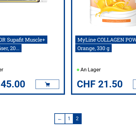
R Supafit Muscle+
MyLine COLLAGEN PO
er, 20...
Orange, 330 g
er
An Lager
45.00
CHF
21.50
←
1
2