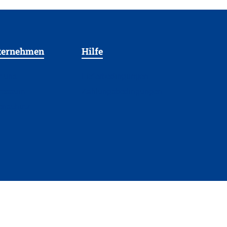
ternehmen
Hilfe
r uns
Lieferbedingungen
ressum
Zahlungsbedingungen
enschutz
B