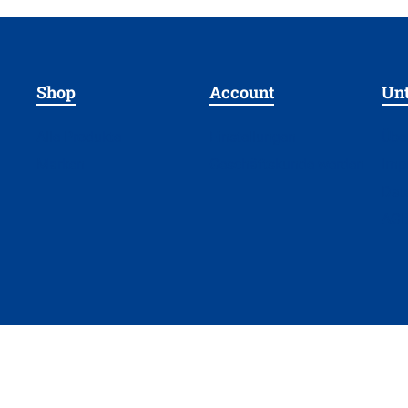
Shop
Account
Un
Alle Produkte
Einstellungen
Übe
Marken
Geschäftskunde werden
Imp
Dat
AG