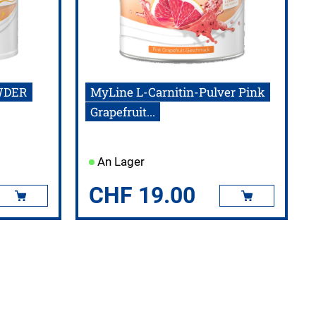
WDER
MyLine L-Carnitin-Pulver Pink
Grapefruit...
An Lager
CHF
19.00