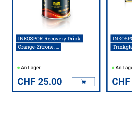
INKOSPOR Recovery Drink
INKOSPO
Orange-Zitrone, ...
Trinkgläs
An Lager
An Lag
CHF
25.00
CHF