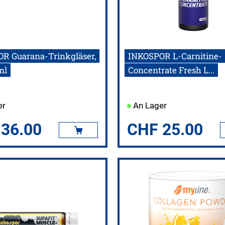
R Guarana-Trinkgläser,
INKOSPOR L-Carnitine-
ml
Concentrate Fresh L...
er
An Lager
36.00
CHF
25.00