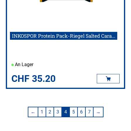
INKOSPOR Protein Pack-Riegel Salted Cara...
An Lager
CHF
35.20
←
1
2
3
4
5
6
7
→