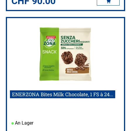
CHF
90.00
ENERZONA Bites Milk Chocolate, 1 FS à 24...
An Lager