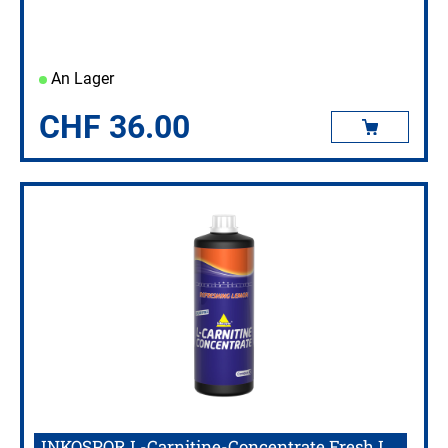
An Lager
CHF
36.00
INKOSPOR L-Carnitine-Concentrate Fresh L...