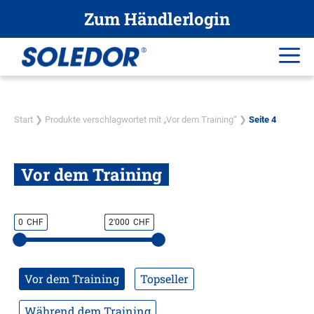
Zum
Zum Händlerlogin
Inhalt
springen
Me
Start
❯
Produkte verschlagwortet mit „Vor dem Training“
❯
Seite 4
Vor dem Training
0
CHF
2'000
CHF
Vor dem Training
Topseller
Während dem Training