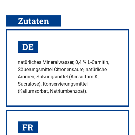
Carnitine
Water
Zitrone-
Zutaten
Limette,
18
x
DE
500
ml
Menge
natürliches Mineralwasser, 0,4 % L-Carnitin,
Säuerungsmittel Citronensäure, natürliche
Aromen, Süßungsmittel (Acesulfam-K,
Sucralose), Konservierungsmittel
(Kaliumsorbat, Natriumbenzoat).
FR