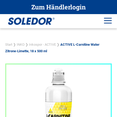
Zum
Zum Händlerlogin
Inhalt
springen
Me
Start
❯
INKO
❯
Inkospor - ACTIVE
❯
ACTIVE L-Carnitine Water
Zitrone-Limette, 18 x 500 ml