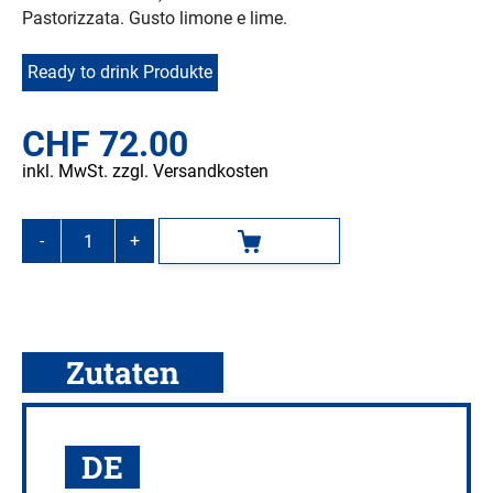
Pastorizzata. Gusto limone e lime.
Ready to drink Produkte
CHF
72.00
inkl. MwSt. zzgl. Versandkosten
-
+
In den Warenkorb
CHIEFS
BCAA
Lemon-
Lime,
24
Zutaten
x
330
ml
DE
Menge