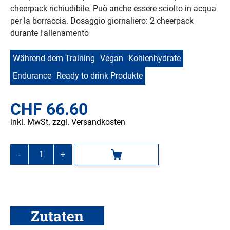
cheerpack richiudibile. Può anche essere sciolto in acqua
per la borraccia. Dosaggio giornaliero: 2 cheerpack
durante l'allenamento
Während dem Training
Vegan
Kohlenhydrate
Endurance
Ready to drink Produkte
CHF
66.60
inkl. MwSt. zzgl. Versandkosten
-
+
In den Warenkorb
ENERVIT
LIQUID
GEL
Orange,
18
Zutaten
x