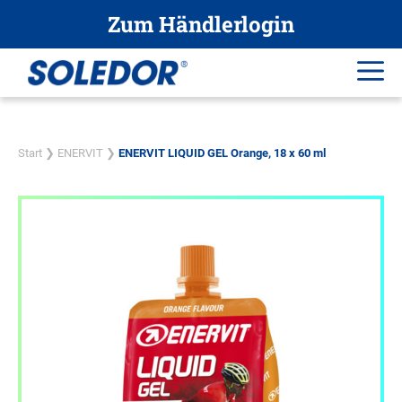
Zum
Zum Händlerlogin
Inhalt
springen
Me
Start
❯
ENERVIT
❯
ENERVIT LIQUID GEL Orange, 18 x 60 ml