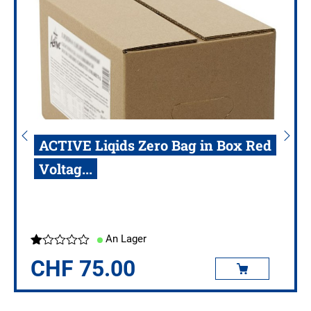
ACTIVE Liqids Zero Bag in Box Red
Voltag...
An Lager
CHF
75.00