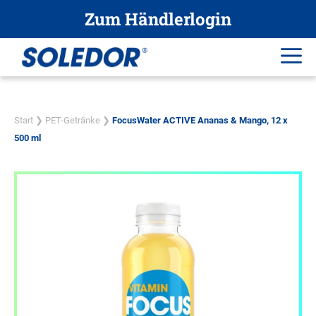
Zum
Zum Händlerlogin
Inhalt
springen
Me
Start
❯
PET-Getränke
❯
FocusWater ACTIVE Ananas & Mango, 12 x
500 ml