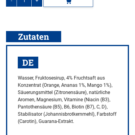
-
+
In den Warenkorb
FocusWater
ACTIVE
Ananas
&
Mango,
Zutaten
12
x
500
DE
ml
Menge
Wasser, Fruktosesirup, 4% Fruchtsaft aus
Konzentrat (Orange, Ananas 1%, Mango 1%),
Säuerungsmittel (Zitronensäure), natürliche
Aromen, Magnesium, Vitamine (Niacin (B3),
Pantothensäure (B5), B6, Biotin (B7), C, D),
Stabilisator (Johannisbrotkernmehl), Farbstoff
(Carotin), Guarana-Extrakt.