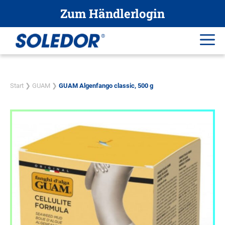
Zum
Zum Händlerlogin
Inhalt
springen
Me
Start
❯
GUAM
❯
GUAM Algenfango classic, 500 g