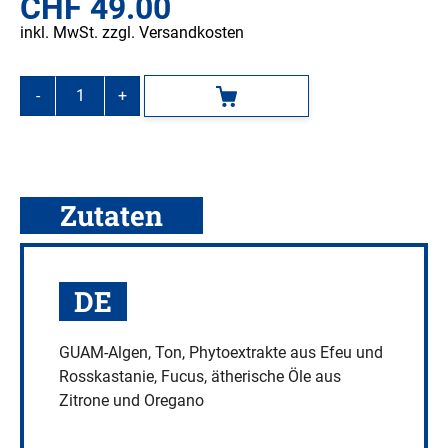
CHF
49.00
inkl. MwSt. zzgl. Versandkosten
-
+
In den Warenkorb
GUAM
Algenfango
classic,
500
g
Zutaten
Menge
DE
GUAM-Algen, Ton, Phytoextrakte aus Efeu und
Rosskastanie, Fucus, ätherische Öle aus
Zitrone und Oregano