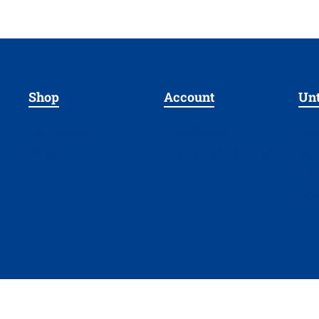
Shop
Account
Un
Alle Produkte
Einstellungen
Übe
Marken
Geschäftskunde werden
Imp
Dat
AG