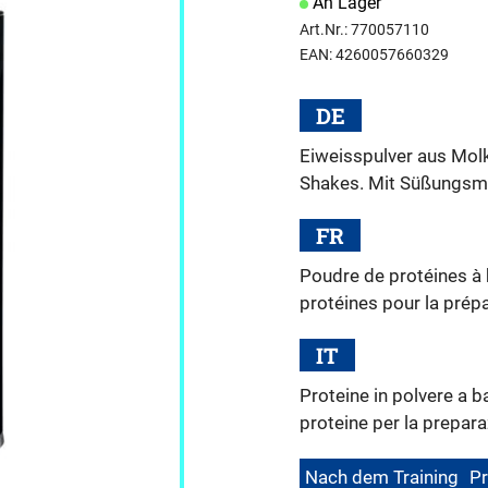
An Lager
Art.Nr.: 770057110
EAN: 4260057660329
DE
Eiweisspulver aus Molk
Shakes. Mit Süßungsmi
FR
Poudre de protéines à 
protéines pour la prépa
IT
Proteine in polvere a ba
proteine per la prepara
Nach dem Training
Pr