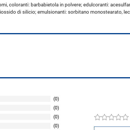
romi, coloranti: barbabietola in polvere; edulcoranti: acesulfa
iossido di silicio; emulsionanti: sorbitano monostearato, leci
(0)
(0)
(0)
(0)