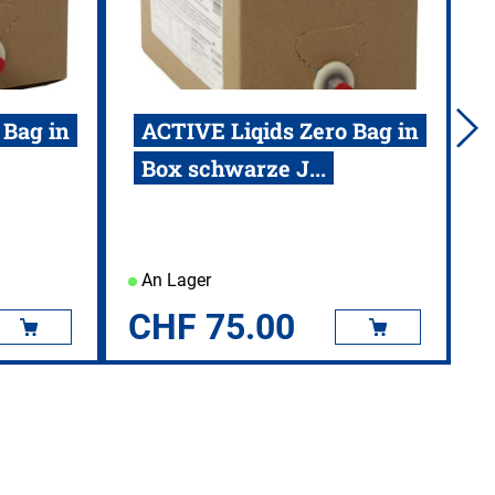
 Bag in
ACTIVE Liqids Zero Bag in
Box schwarze J...
An Lager
CHF
75.00