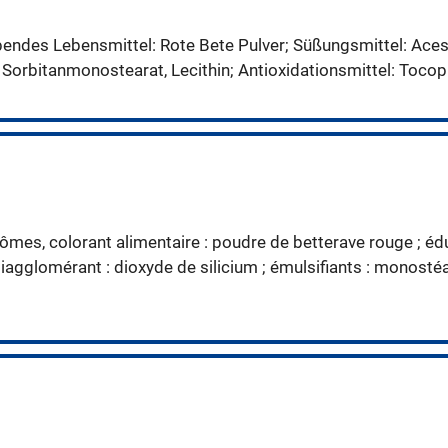
bendes Lebensmittel: Rote Bete Pulver; Süßungsmittel: Aces
 Sorbitanmonostearat, Lecithin; Antioxidationsmittel: Tocoph
arômes, colorant alimentaire : poudre de betterave rouge ; é
tiagglomérant : dioxyde de silicium ; émulsifiants : monostéar