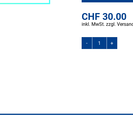
CHF
30.00
inkl. MwSt. zzgl. Versan
-
+
INKOSPOR
Clear
Iso
Whey
Wassermelone,
300
g
Menge