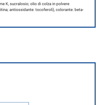
me K, sucralosio; olio di colza in polvere
tina; antiossidante: tocoferoli), colorante: beta-