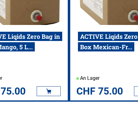
E Liqids Zero Bag in
ACTIVE Liqids Zero
ango, 5 L...
Box Mexican-Fr...
r
An Lager
75.00
CHF
75.00