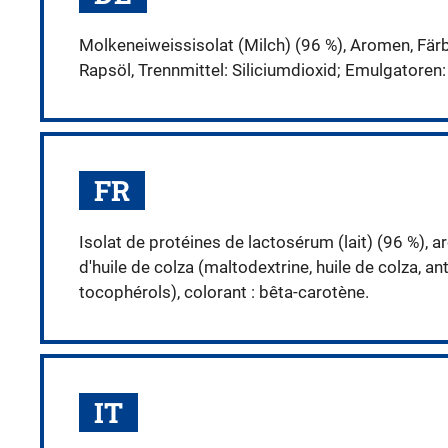
Molkeneiweissisolat (Milch) (96 %), Aromen, Fär
Rapsöl, Trennmittel: Siliciumdioxid; Emulgatoren:
FR
Isolat de protéines de lactosérum (lait) (96 %), 
d'huile de colza (maltodextrine, huile de colza, an
tocophérols), colorant : bêta-carotène.
IT