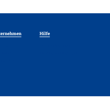
ternehmen
Hilfe
r uns
Lieferbedingungen
ressum
Zahlungsbedingungen
enschutz
B