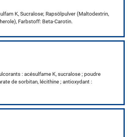
ulfam K, Sucralose; Rapsölpulver (Maltodextrin,
erole), Farbstoff: Beta-Carotin.
dulcorants : acésulfame K, sucralose ; poudre
ate de sorbitan, lécithine ; antioxydant :