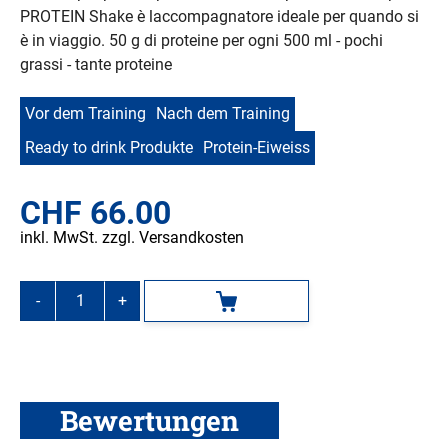
PROTEIN Shake è laccompagnatore ideale per quando si
è in viaggio. 50 g di proteine per ogni 500 ml - pochi
grassi - tante proteine
Vor dem Training
Nach dem Training
Ready to drink Produkte
Protein-Eiweiss
CHF
66.00
inkl. MwSt. zzgl. Versandkosten
-
+
In den Warenkorb
Inkospor
Protein
Shake
Vanille,
12
Bewertungen
x