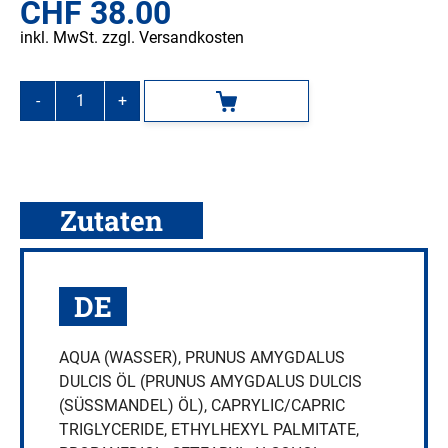
CHF
38.00
inkl. MwSt. zzgl. Versandkosten
-
+
In den Warenkorb
GUAM
INTHENSO
Mamma,
Spezialcreme
gegen
Zutaten
Cellulite
an
Beinen
DE
und
Gesäss,
200
AQUA (WASSER), PRUNUS AMYGDALUS
ml
DULCIS ÖL (PRUNUS AMYGDALUS DULCIS
Menge
(SÜSSMANDEL) ÖL), CAPRYLIC/CAPRIC
TRIGLYCERIDE, ETHYLHEXYL PALMITATE,