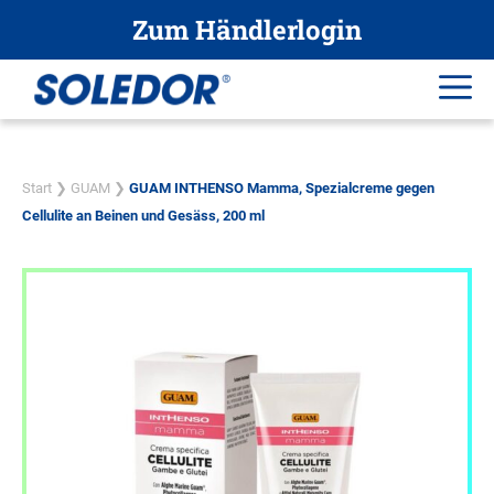
Zum
Zum Händlerlogin
Inhalt
springen
Me
Start
❯
GUAM
❯
GUAM INTHENSO Mamma, Spezialcreme gegen
Cellulite an Beinen und Gesäss, 200 ml