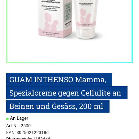
GUAM INTHENSO Mamma,
Spezialcreme gegen Cellulite an
Beinen und Gesäss, 200 ml
An Lager
Art.Nr.: 2500
EAN: 8025021223186
Pharmacode: 1153646